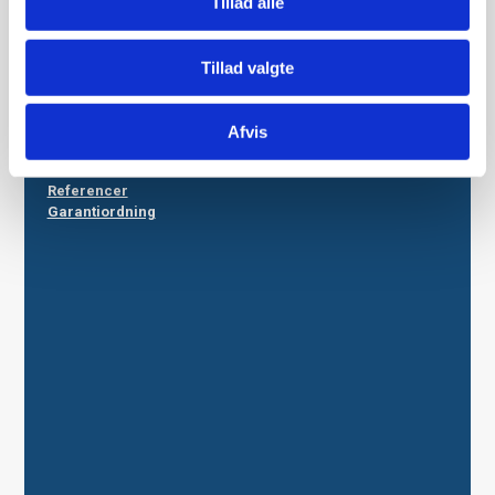
Tillad alle
OM OS
Tillad valgte
Fyns Elteknik ApS
Medarbejdere
Afvis
LÆS MERE
Referencer
Garantiordning