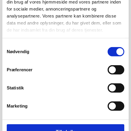
din brug af vores hjemmeside med vores partnere inden
for sociale medier, annonceringspartnere og
analysepartnere. Vores partnere kan kombinere disse
data med andre oplysninger, du har givet dem, eller som
de har indsamlet fra din brug af deres tjenester.
Samtykkevalg
FYNS ELTEKNIK APS
Nødvendig
El del af Nyborg El ApS
Lucernemarken 6
Præferencer
5260 Odense S
CVR: 25702921
Statistik
KONTAKT
Marketing
fynselteknik@fynselteknik.dk
Akut døgnvagt
+45 6311 2000